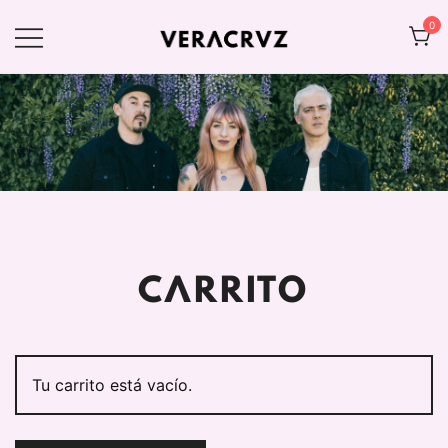
Saltar
0
al
contenido
Web oficial de VERACRVZ
VERACRVZ
CARRITO
Tu carrito está vacío.