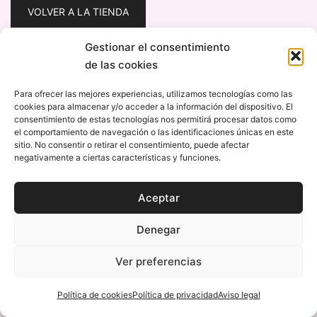
VOLVER A LA TIENDA
Gestionar el consentimiento
de las cookies
Para ofrecer las mejores experiencias, utilizamos tecnologías como las
cookies para almacenar y/o acceder a la información del dispositivo. El
© 2026 VERACRVZ. Web por
OrdenaTuCabeza
consentimiento de estas tecnologías nos permitirá procesar datos como
el comportamiento de navegación o las identificaciones únicas en este
sitio. No consentir o retirar el consentimiento, puede afectar
Política de privacidad
negativamente a ciertas características y funciones.
Aviso legal
Política de cookies
Aceptar
Denegar
Ver preferencias
Política de cookies
Política de privacidad
Aviso legal