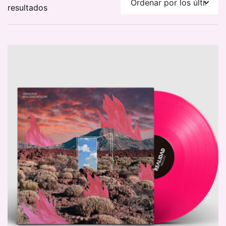
Ordenado
resultados
por
los
últimos