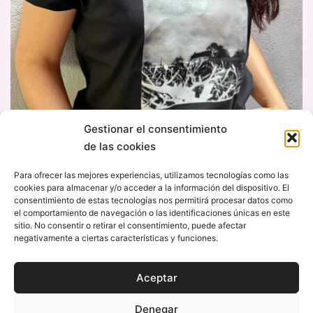
Gestionar el consentimiento
de las cookies
Camiseta VERACRVZ
Para ofrecer las mejores experiencias, utilizamos tecnologías como las
cookies para almacenar y/o acceder a la información del dispositivo. El
15,00
€
consentimiento de estas tecnologías nos permitirá procesar datos como
el comportamiento de navegación o las identificaciones únicas en este
sitio. No consentir o retirar el consentimiento, puede afectar
negativamente a ciertas características y funciones.
© 2026 VERACRVZ. Web por
OrdenaTuCabeza
Aceptar
Política de privacidad
Denegar