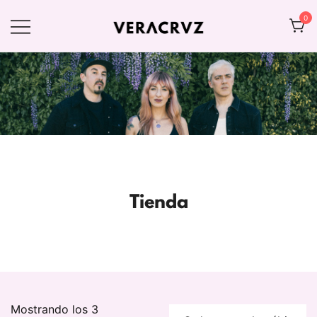
Saltar
0
al
contenido
Web oficial de VERACRVZ
VERACRVZ
Tienda
Mostrando los 3