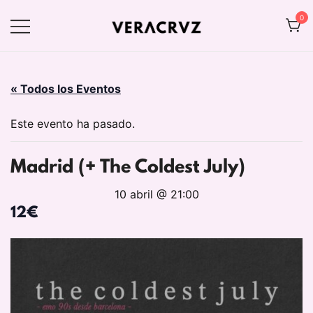
Saltar
0
al
contenido
Web oficial de VERACRVZ
VERACRVZ
« Todos los Eventos
Este evento ha pasado.
Madrid (+ The Coldest July)
10 abril @ 21:00
12€