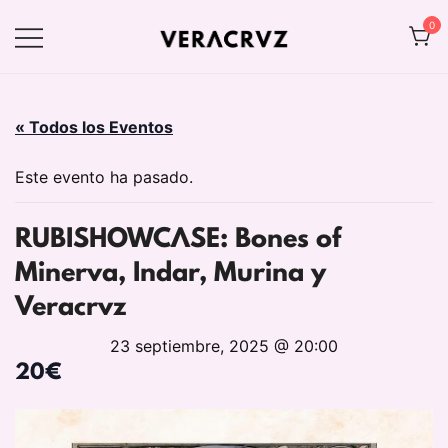
Saltar
0
al
contenido
Web oficial de VERACRVZ
VERACRVZ
« Todos los Eventos
Este evento ha pasado.
RUBISHOWCASE: Bones of
Minerva, Indar, Murina y
Veracrvz
23 septiembre, 2025 @ 20:00
20€